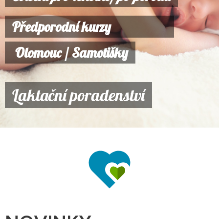
Předporodní kurzy
Olomouc / Samotišky
Laktační poradenství