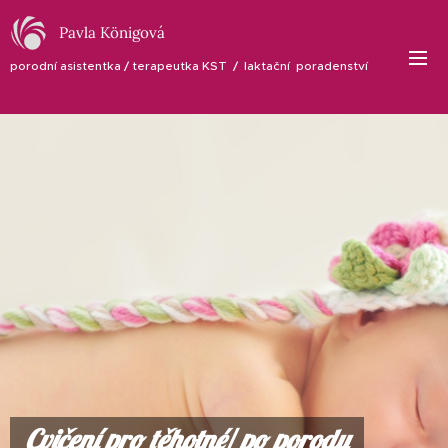
Pavla Königová
porodní asistentka / terapeutka KST / laktační poradenství
Cvičení pro těhotné/ po porodu