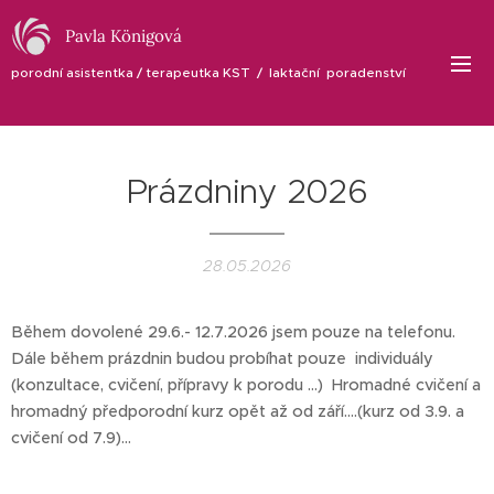
Pavla Königová
porodní asistentka / terapeutka KST / laktační poradenství
Prázdniny 2026
28.05.2026
Během dovolené 29.6.- 12.7.2026 jsem pouze na telefonu.
Dále během prázdnin budou probíhat pouze individuály
(konzultace, cvičení, přípravy k porodu ...) Hromadné cvičení a
hromadný předporodní kurz opět až od září....(kurz od 3.9. a
cvičení od 7.9)...