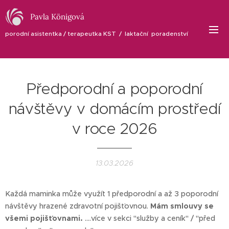
Pavla Königová
porodní asistentka / terapeutka KST / laktační poradenství
Předporodní a poporodní
návštěvy v domácím prostředí
v roce 2026
13.03.2026
Každá maminka může využít 1 předporodní a až 3 poporodní
návštěvy hrazené zdravotní pojišťovnou.
Mám smlouvy se
všemi pojišťovnami.
....více v sekci "služby a ceník" / "před