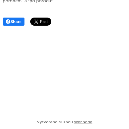
porodem" a "po porodu"...
Share
Vytvořeno službou
Webnode